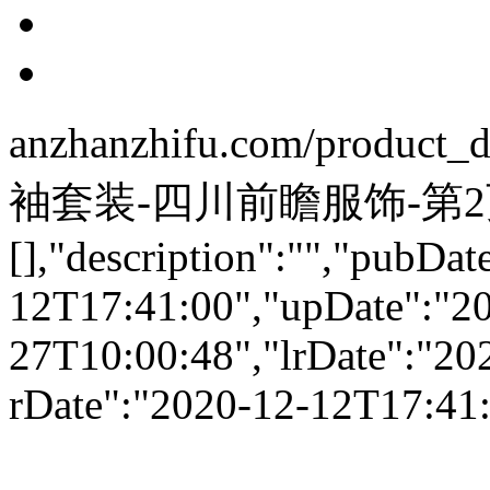
anzhanzhifu.com/product_dx
袖套装-四川前瞻服饰-第2页",
[],"description":"","pubDat
12T17:41:00","upDate":"2
27T10:00:48","lrDate":"2
rDate":"2020-12-12T17:41