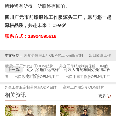
所种皆有所得，所盼终有回响。
四川广元市前瞻服饰工作服源头工厂，愿与您一起
深耕品质，共赴未来！
🤝❤️🌾
联系方式：18924595618
本文标签：
外贸劳保服工厂OEM代工劳保服定制
出口欧洲工作
服源头工厂外发加工ODM贴牌
外企工作服定制劳保服ODM贴
下一篇:
别人说我们“运气好”，可没人看见车间灯亮到深夜
的样子"
牌
出口欧美工作服OEM代工厂
出口中东工作服OEM代工厂
外企工作服定制劳保服ODM贴牌
高端工作服定制ODM贴牌
相关资讯
更多