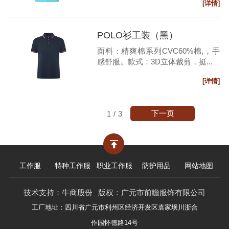
[详情]
POLO衫工装（黑）
面料：精爽棉系列CVC60%棉,，手
感舒服。款式：3D立体裁剪，挺...
[详情]
下一页
1
/
3
工作服
特种工作服
职业工作服
防护用品
网站地图
技术支持：
牛商股份
版权：广元市前瞻服饰有限公司
工厂地址：四川省广元市利州区经济开发区袁家坝川浙合
作园怀德路14号