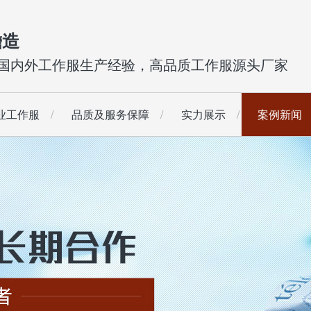
瞻造
年国内外工作服生产经验，高品质工作服源头厂家
业工作服
品质及服务保障
实力展示
案例新闻
工作服
短袖夹克
西装
防寒保暖工作服
工装长裤
校服
工装短裤
荧光工作服
查看更多
连体服
防水防