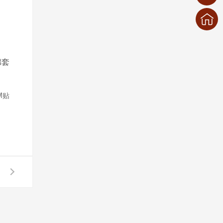
棉套
M贴