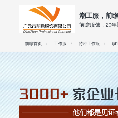
潮工服，前
前瞻服饰，20
前瞻首页
工作服
特种工作服
职
长袖套装
防静电工作服
Polo衫
短袖套装
T恤
阻燃工作服
长袖夹克
衬衣
防酸碱