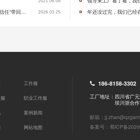
领导来工厂看了看，我
2021.06.08
从工厂走出去的那一趟出差，其实是一次把“信任”带回来的路
年还没过完，我们已经
2026.03.25
186-8158-3302
页
工作服
工厂地址：
四川省广元
作服
职业工作服
坝川浙合作
品
案例新闻
邮箱：jj.zhan@qzgarm
备案号：
蜀ICP备2020
瞻
网站地图