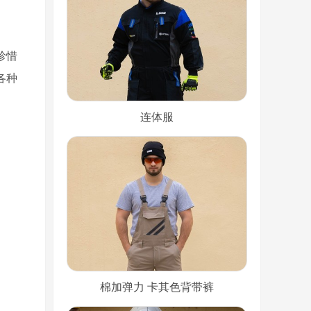
珍惜
各种
连体服
棉加弹力 卡其色背带裤