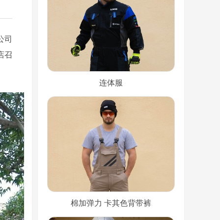
公司
店召
连体服
棉加弹力 卡其色背带裤