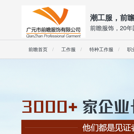
潮工服，前
前瞻服饰，20
前瞻首页
工作服
特种工作服
职
长袖套装
防静电工作服
Polo衫
短袖套装
T恤
阻燃工作服
长袖夹克
衬衣
防酸碱