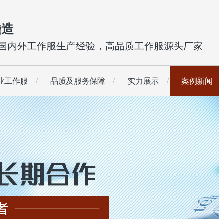
瞻造
年国内外工作服生产经验，高品质工作服源头厂家
业工作服
品质及服务保障
实力展示
案例新闻
工作服
短袖夹克
西装
防寒保暖工作服
工装长裤
校服
工装短裤
荧光工作服
查看更多
连体服
防水防