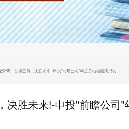
无旁骛，奋勇直前，决胜未来!-申投"前瞻公司"年度总结会圆满成功
决胜未来!-申投"前瞻公司"