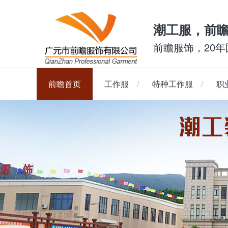
潮工服，前
前瞻服饰，20
前瞻首页
工作服
特种工作服
职
长袖套装
防静电工作服
Polo衫
短袖套装
T恤
阻燃工作服
长袖夹克
衬衣
防酸碱