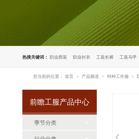
热搜关键词：
职业西装
职业衬衣
工装长裤
工装马甲
您当前的位置：
首页
产品频道
特种工作服
>
>
>
前瞻工服产品中心
这一趟路走得不近，但大家都走得很值
季节分类
行业分类