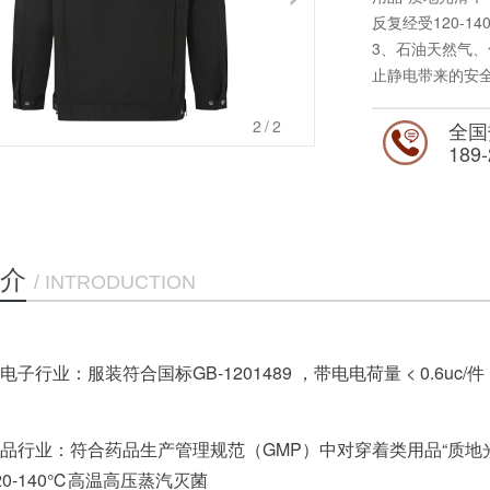
反复经受120-1
3、石油天然气
止静电带来的安
4、防静电工作
1
/2
穿着的舒适感和
全国
189-
5、尺码：S M L XL
介
/ INTRODUCTION
子行业：服装符合国标GB-1201489 ，带电电荷量 < 0.6uc/件，防
品行业：符合药品生产管理规范（GMP）中对穿着类用品“质地
20-140℃高温高压蒸汽灭菌