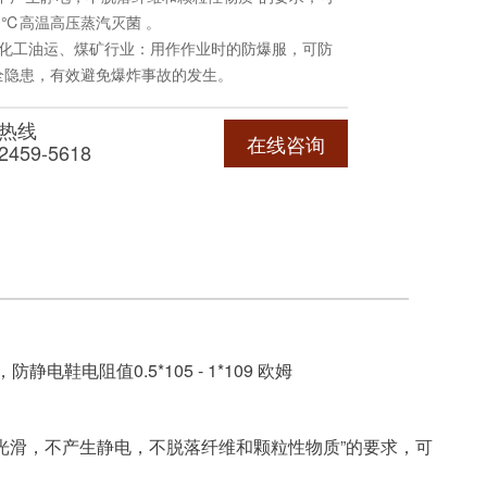
40℃高温高压蒸汽灭菌 。
、化工油运、煤矿行业：用作作业时的防爆服，可防
全隐患，有效避免爆炸事故的发生。
服还能消除由于静电所引起的衣服贴身，缠结，增加
美感。并且具有不易沾尘，耐脏，易洗涤的优点。
热线
在线咨询
2459-5618
 2XL 3XL 4XL 5XL
静电鞋电阻值0.5*105 - 1*109 欧姆
光滑，不产生静电，不脱落纤维和颗粒性物质”的要求，可