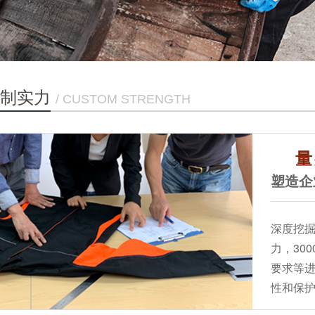
制实力
/ CUSTOM STRENGTH
量
塑造企
深度挖
力，30
要求等
性和保