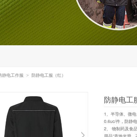
防静电工作服
防静电工服（红）
>
防静电工
1、半导体、微电子
0.6uc/件，防静电
2、 物制药及食
用品“质地光滑，