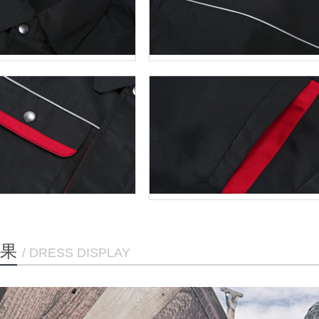
果
/ DRESS DISPLAY