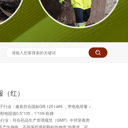
服（红）
行业：服装符合国标GB-1201489 ，带电电荷量 <
鞋电阻值0.5*105 - 1*109 欧姆
品行业：符合药品生产管理规范（GMP）中对穿着类
不产生静电，不脱落纤维和颗粒性物质”的要求，可