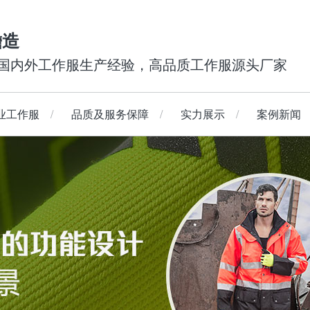
瞻造
年国内外工作服生产经验，高品质工作服源头厂家
业工作服
品质及服务保障
实力展示
案例新闻
工作服
短袖夹克
西装
防寒保暖工作服
工装长裤
校服
工装短裤
荧光工作服
查看更多
连体服
防水防