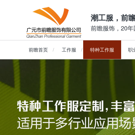
潮工服，前
前瞻服饰，20
前瞻首页
工作服
特种工作服
职
长袖套装
防静电工作服
Polo衫
短袖套装
T恤
阻燃工作服
长袖夹克
衬衣
防酸碱