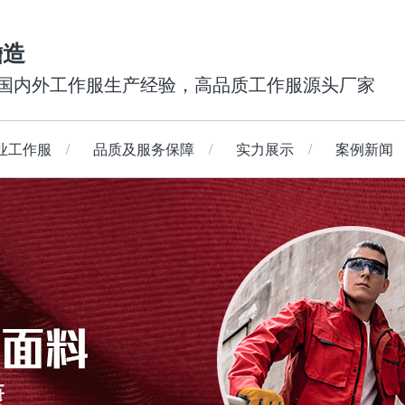
瞻造
年国内外工作服生产经验，高品质工作服源头厂家
业工作服
品质及服务保障
实力展示
案例新闻
工作服
短袖夹克
西装
防寒保暖工作服
工装长裤
校服
工装短裤
荧光工作服
查看更多
连体服
防水防