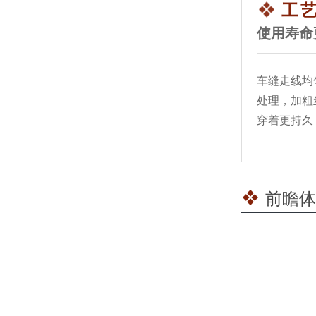
工
使用寿命
年还没过完，我们已经在车间见面了
车缝走线均
处理，加粗
穿着更持久
前瞻体
视频看着不错，来了之后更踏实