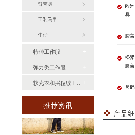
背带裤
欧洲
具
工装马甲
牛仔
膝盖
特种工作服
松紧
定制工作服如何为企业展现价值?
膝盖
弹力类工作服
软壳衣和摇粒绒工作服
尺码
推荐资讯
产品细
定制厂服在工厂看来要几套合适?