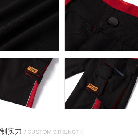
制实力
/ CUSTOM STRENGTH