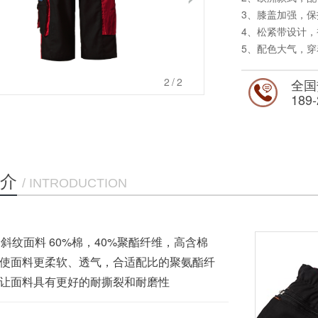
3、膝盖加强，
4、松紧带设计
5、配色大气，
2
/2
全国
189-
介
/ INTRODUCTION
C斜纹面料 60%棉，40%聚酯纤维，高含棉
使面料更柔软、透气，合适配比的聚氨酯纤
让面料具有更好的耐撕裂和耐磨性