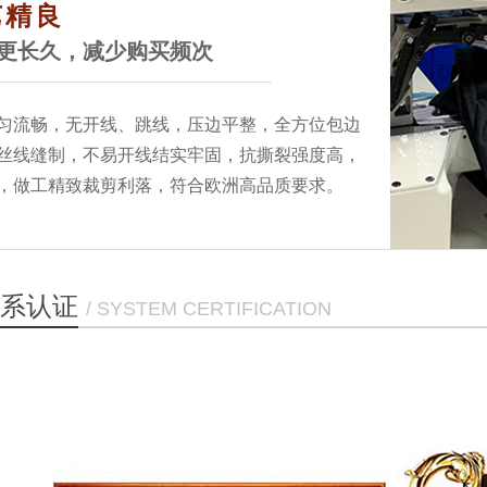
艺精良
更长久，减少购买频次
匀流畅，无开线、跳线，压边平整，全方位包边
丝线缝制，不易开线结实牢固，抗撕裂强度高，
，做工精致裁剪利落，符合欧洲高品质要求。
系认证
/ SYSTEM CERTIFICATION