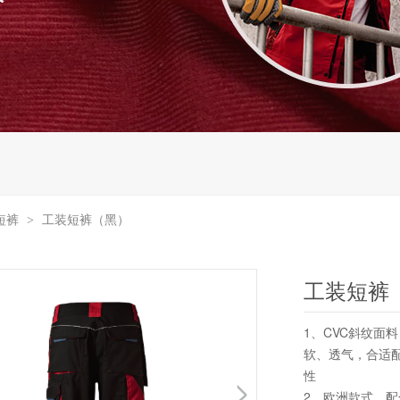
短裤
工装短裤（黑）
>
工装短裤
1、CVC斜纹面
软、透气，合适
性
2、欧洲款式，