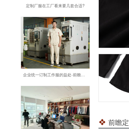
企业统一订制工作服的益处-前瞻服饰
前瞻定