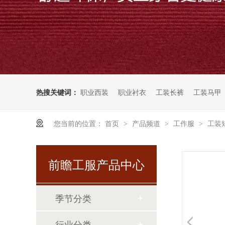
热搜关键词：
职业西装
职业衬衣
工装长裤
工装马甲
您当前的位置：
首页
产品频道
工作服
工装
>
>
>
前瞻工服产品中心
季节分类
行业分类