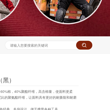
（黑）
料 60%棉，40%聚酯纤维，高含棉量，使面料更柔
配比的聚氨酯纤维，让面料具有更好的耐撕裂和耐磨
配色经典，多袋设计，便于携带各种工具