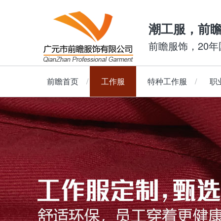
潮工服，前
前瞻服饰，20
前瞻首页
工作服
特种工作服
职
长袖套装
防静电工作服
Polo衫
短袖套装
T恤
阻燃工作服
长袖夹克
衬衣
防酸碱